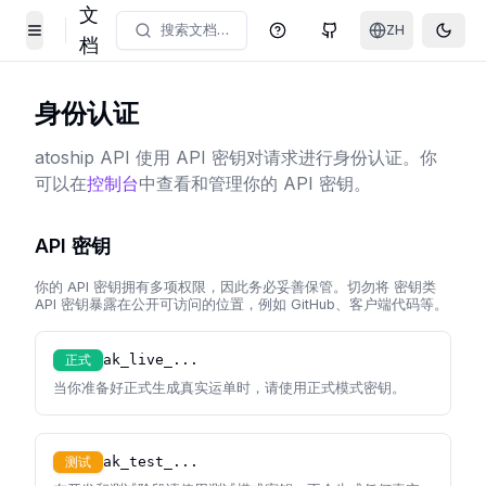
文
搜索文档…
ZH
帮助中心
GitHub
Toggl
Toggle Menu
档
身份认证
atoship API 使用 API 密钥对请求进行身份认证。你
可以在
控制台
中查看和管理你的 API 密钥。
API 密钥
你的 API 密钥拥有多项权限，因此务必妥善保管。切勿将 密钥类
API 密钥暴露在公开可访问的位置，例如 GitHub、客户端代码等。
正式
ak_live_...
当你准备好正式生成真实运单时，请使用正式模式密钥。
测试
ak_test_...