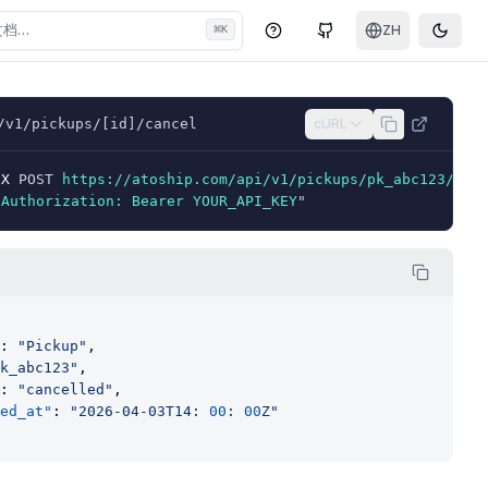
文档…
⌘
ZH
K
帮助中心
GitHub
Toggle
/v1/pickups/[id]/cancel
cURL
-X
 POST 
https://atoship.com/api/v1/pickups/pk_abc123/can
"
Authorization: Bearer YOUR_API_KEY
"
: 
"Pickup"
,
k_abc123"
,
: 
"cancelled"
,
ed_at"
: 
"2026-04-03T14: 
00
: 
00
Z"