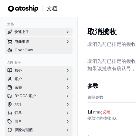
文档
文档
取消揽收
快速上手
电商渠道
取消先前已排定的揽收
OpenClaw
取消先前已排定的揽收。只
API 参考
如果该揽收有确认号，
核心
账户
参数
余额
BYOCA 账户
路径参数
地址
id
string
必填
订单
要取消的揽收 ID。
面单
保险与理赔