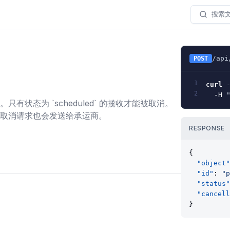
搜索
/api
POST
1
curl
2
-H
 
有状态为 `scheduled` 的揽收才能被取消。
取消请求也会发送给承运商。
RESPONSE
{
"object"
"id"
: 
"p
"status"
"cancell
}