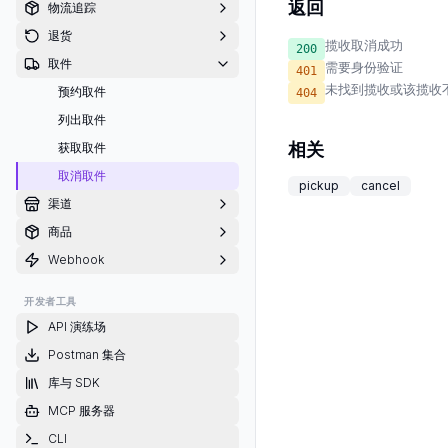
返回
物流追踪
退货
揽收取消成功
200
取件
需要身份验证
401
未找到揽收或该揽收
预约取件
404
列出取件
相关
获取取件
取消取件
pickup
cancel
渠道
商品
Webhook
开发者工具
API 演练场
Postman 集合
库与 SDK
MCP 服务器
CLI