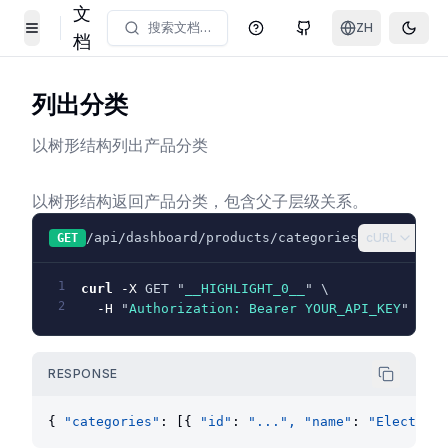
文
搜索文档…
ZH
帮助中心
GitHub
Toggl
Toggle Menu
档
列出分类
以树形结构列出产品分类
以树形结构返回产品分类，包含父子层级关系。
/api/dashboard/products/categories
cURL
GET
1
curl
-X
 GET "
__HIGHLIGHT_0__
" \
2
-H
 "
Authorization: Bearer YOUR_API_KEY
"
RESPONSE
{ 
"categories"
: [{ 
"id"
: 
"...", "name"
: 
"Electroni