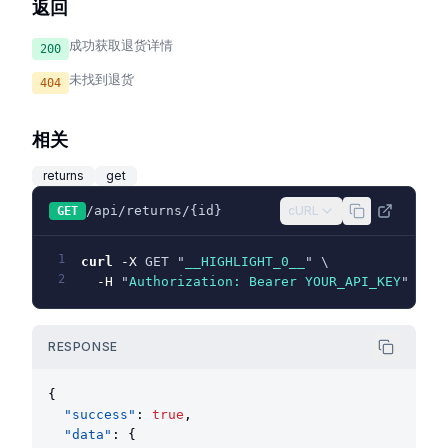
返回
成功获取退货详情
200
未找到退货
404
相关
returns
get
/api/returns/{id}
cURL
GET
1
curl
-X
 GET "
__HIGHLIGHT_0__
" \
2
-H
 "
Authorization: Bearer YOUR_API_KEY
"
RESPONSE
{
"success"
: 
true
,
"data"
: {