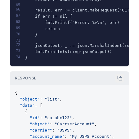
65
66
    result, err := client.makeRequest("GET", 
67
    if err != nil {
68
        fmt.Printf("Error: %v\n", err)
69
        return
70
    }
71
72
    jsonOutput, _ := json.MarshalIndent(resul
73
    fmt.Println(string(jsonOutput))
74
}
RESPONSE
{
"object"
: 
"list"
,
"data"
: [
    {
"id"
: 
"ca_abc123"
,
"object"
: 
"CarrierAccount"
,
"carrier"
: 
"USPS"
,
"account_name"
: 
"My USPS Account"
,