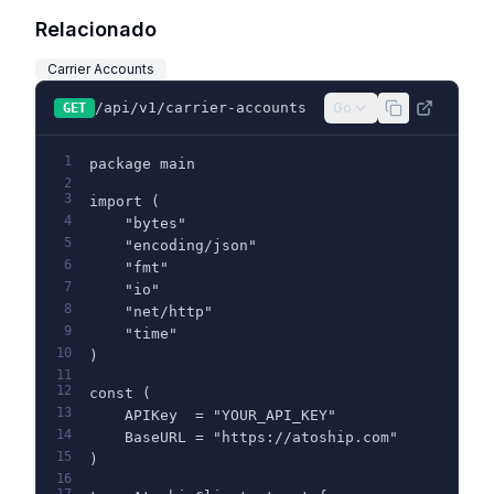
Relacionado
Carrier Accounts
/api/v1/carrier-accounts
Go
GET
1
package main
2
3
import (
4
    "bytes"
5
    "encoding/json"
6
    "fmt"
7
    "io"
8
    "net/http"
9
    "time"
10
)
11
12
const (
13
    APIKey  = "YOUR_API_KEY"
14
    BaseURL = "https://atoship.com"
15
)
16