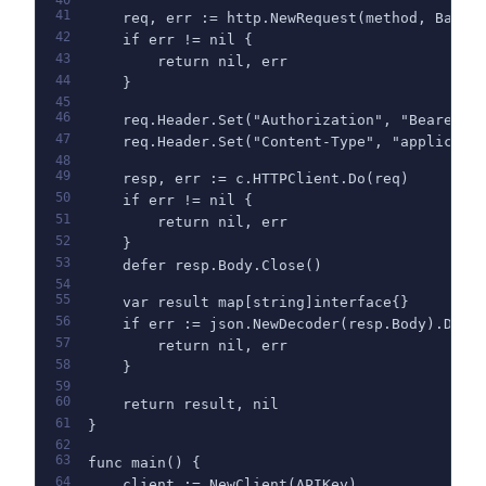
40
41
    req, err := http.NewRequest(method, BaseU
42
    if err != nil {
43
        return nil, err
44
    }
45
46
    req.Header.Set("Authorization", "Bearer "
47
    req.Header.Set("Content-Type", "applicati
48
49
    resp, err := c.HTTPClient.Do(req)
50
    if err != nil {
51
        return nil, err
52
    }
53
    defer resp.Body.Close()
54
55
    var result map[string]interface{}
56
    if err := json.NewDecoder(resp.Body).Deco
57
        return nil, err
58
    }
59
60
    return result, nil
61
}
62
63
func main() {
64
    client := NewClient(APIKey)