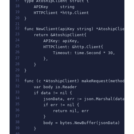
17
type AtoshipClient struct {
18
    APIKey     string
19
    HTTPClient *http.Client
20
}
21
22
func NewClient(apiKey string) *AtoshipClient 
23
    return &AtoshipClient{
24
        APIKey: apiKey,
25
        HTTPClient: &http.Client{
26
            Timeout: time.Second * 30,
27
        },
28
    }
29
}
30
31
func (c *AtoshipClient) makeRequest(method, p
32
    var body io.Reader
33
    if data != nil {
34
        jsonData, err := json.Marshal(data)
35
        if err != nil {
36
            return nil, err
37
        }
38
        body = bytes.NewBuffer(jsonData)
39
    }