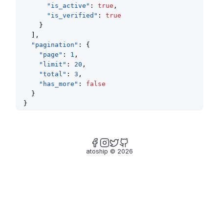
"is_active"
: 
true
,
"is_verified"
: 
true
    }
  ],
"pagination"
: {
"page"
: 
1
,
"limit"
: 
20
,
"total"
: 
3
,
"has_more"
: 
false
  }
}
atoship
©
2026