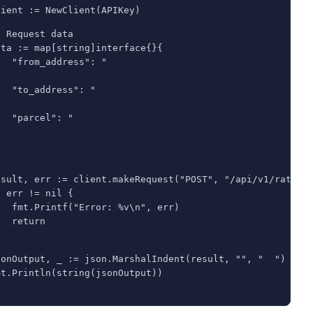
lient := NewClient(APIKey)
/ Request data
ata := map[string]interface{}{
   "from_address": "
   "to_address": "
   "parcel": "
esult, err := client.makeRequest("POST", "/api/v1/rates"
f err != nil {
   fmt.Printf("Error: %v\n", err)
   return
sonOutput, _ := json.MarshalIndent(result, "", "  ")
mt.Println(string(jsonOutput))