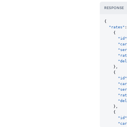
RESPONSE
{
"rates"
:
    {
"id"
"car
"ser
"rat
"del
    },
    {
"id"
"car
"ser
"rat
"del
    },
    {
"id"
"car