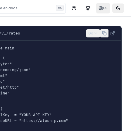
ar en docs…
⌘
ES
K
Centro de ayuda
GitHub
Toggle
/v1/rates
Go
ge main
t (
bytes"
encoding/json"
fmt"
io"
net/http"
time"
 (
PIKey  = "YOUR_API_KEY"
aseURL = "https://atoship.com"