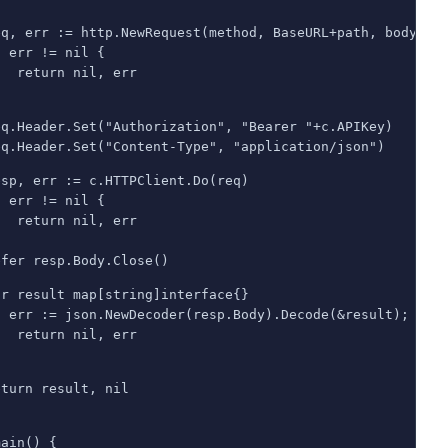
eq, err := http.NewRequest(method, BaseURL+path, body)
f err != nil {
   return nil, err
eq.Header.Set("Authorization", "Bearer "+c.APIKey)
eq.Header.Set("Content-Type", "application/json")
esp, err := c.HTTPClient.Do(req)
f err != nil {
   return nil, err
efer resp.Body.Close()
ar result map[string]interface{}
f err := json.NewDecoder(resp.Body).Decode(&result); err
   return nil, err
eturn result, nil
main() {