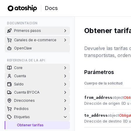
Docs
DOCUMENTACIÓN
Obtener tarif
Primeros pasos
Canales de e-commerce
Devuelve las tarifas 
OpenClaw
transportistas, orde
REFERENCIA DE LA API
Core
Parámetros
Cuenta
Cuerpo de la solicitud
Saldo
Cuenta BYOCA
from_address
object
Obli
Direcciones
Dirección de origen (ID u 
Pedidos
to_address
object
Obliga
Etiquetas
Dirección de destino (ID u
Obtener tarifas