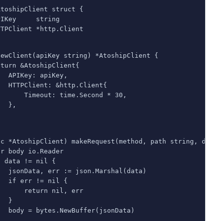
AtoshipClient struct {
PIKey     string
TTPClient *http.Client
NewClient(apiKey string) *AtoshipClient {
eturn &AtoshipClient{
   APIKey: apiKey,
   HTTPClient: &http.Client{
       Timeout: time.Second * 30,
   },
(c *AtoshipClient) makeRequest(method, path string, data
ar body io.Reader
f data != nil {
   jsonData, err := json.Marshal(data)
   if err != nil {
       return nil, err
   }
   body = bytes.NewBuffer(jsonData)