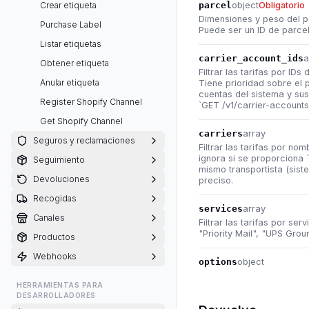
Crear etiqueta
parcel
object
Obligatorio
Dimensiones y peso del pa
Purchase Label
Puede ser un ID de parcel
Listar etiquetas
carrier_account_ids
a
Obtener etiqueta
Filtrar las tarifas por ID
Anular etiqueta
Tiene prioridad sobre el p
cuentas del sistema y su
Register Shopify Channel
`GET /v1/carrier-accounts
Get Shopify Channel
carriers
array
Seguros y reclamaciones
Filtrar las tarifas por no
ignora si se proporciona `
Seguimiento
mismo transportista (sist
Devoluciones
preciso.
Recogidas
services
array
Canales
Filtrar las tarifas por s
"Priority Mail", "UPS Grou
Productos
Webhooks
options
object
HERRAMIENTAS PARA
DESARROLLADORES