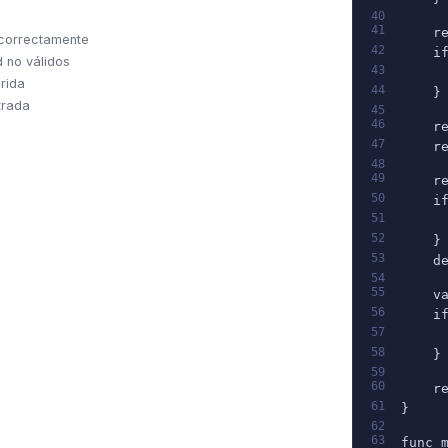
40
41
    r
 correctamente
42
    i
d no válidos
43
     
rida
44
    }
trada
45
46
    r
47
    r
48
49
    r
50
    i
51
     
52
    }
53
    d
54
55
    v
56
    i
57
     
58
    }
59
60
    r
61
}
62
63
func 