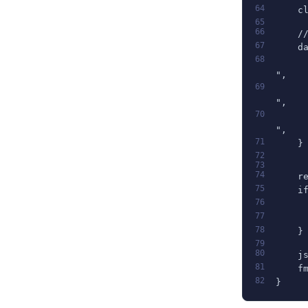
64
    c
65
66
    /
67
    d
68
     
",
69
     
",
70
     
",
71
    }
72
73
74
    r
75
    i
76
     
77
     
78
    }
79
80
    j
81
    f
82
}