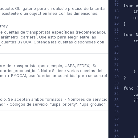
16
17
type 
quete. Obligatorio para un cálculo preciso de la tarifa.
18
    A
 existente o un object en línea con las dimensiones.
19
    H
20
}
rray
21
s de cuentas de transportista específicas (recomendado).
22
func 
arámetro `carriers`. Use esto para elegir entre las
23
    r
s cuentas BYOCA. Obtenga las cuentas disponibles con
24
`.
     
25
     
26
     
27
     
mbre de transportista (por ejemplo, USPS, FEDEX). Se
carrier_account_ids`. Nota: Si tiene varias cuentas del
28
    }
ema + BYOCA), use `carrier_account_ids` para un control
29
}
30
31
func 
32
    v
ervicio. Se aceptan ambos formatos: - Nombres de servicio:
33
    i
nd" - Códigos de servicio: "usps_priority", "ups_ground"
34
     
35
     
36
     
37
     
38
     
39
    }