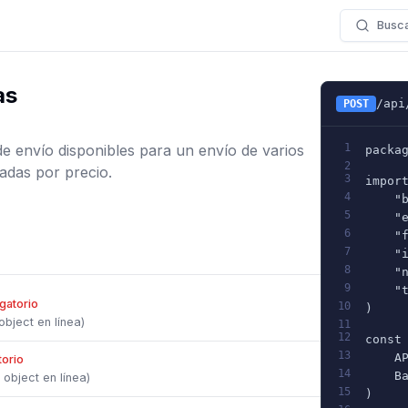
Busc
as
/api
POST
de envío disponibles para un envío de varios
1
packa
2
nadas por precio.
3
impor
4
    "
5
    "
6
    "
7
    "
8
    "
9
    "
gatorio
10
)
object en línea)
11
12
const
13
    A
torio
14
    B
 object en línea)
15
)