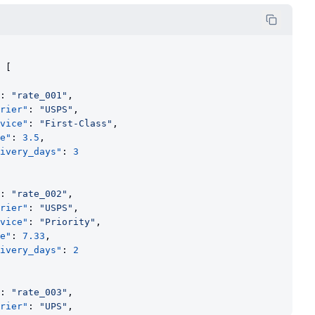
 [
: 
"rate_001"
,
rier"
: 
"USPS"
,
vice"
: 
"First-Class"
,
e"
: 
3.5
,
ivery_days"
: 
3
: 
"rate_002"
,
rier"
: 
"USPS"
,
vice"
: 
"Priority"
,
e"
: 
7.33
,
ivery_days"
: 
2
: 
"rate_003"
,
rier"
: 
"UPS"
,