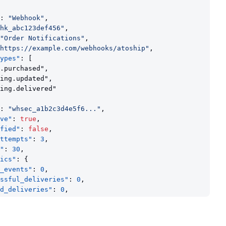
: 
"Webhook"
,
hk_abc123def456"
,
"Order Notifications"
,
https://example.com/webhooks/atoship"
,
ypes"
: [
.purchased",
ing.updated",
ing.delivered"
: 
"whsec_a1b2c3d4e5f6..."
,
ve"
: 
true
,
fied"
: 
false
,
ttempts"
: 
3
,
"
: 
30
,
ics"
: {
_events"
: 
0
,
ssful_deliveries"
: 
0
,
d_deliveries"
: 
0
,
ss_rate"
: 
100
_at"
: 
"2025-12-13T14: 
00
: 
00.000
Z"
,