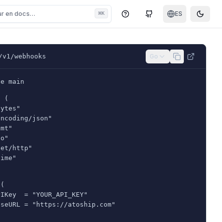
ar en docs…
⌘
ES
K
Centro de ayuda
GitHub
Toggle
/v1/webhooks
Go
ge main
t (
bytes"
encoding/json"
fmt"
io"
net/http"
time"
 (
PIKey  = "YOUR_API_KEY"
aseURL = "https://atoship.com"