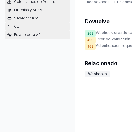
Colecciones de Postman
Encabezados HTTP adiciona
Librerías y SDKs
Servidor MCP
Devuelve
CLI
Webhook creado c
201
Estado de la API
Error de validación
400
Autenticación reque
401
Relacionado
Webhooks