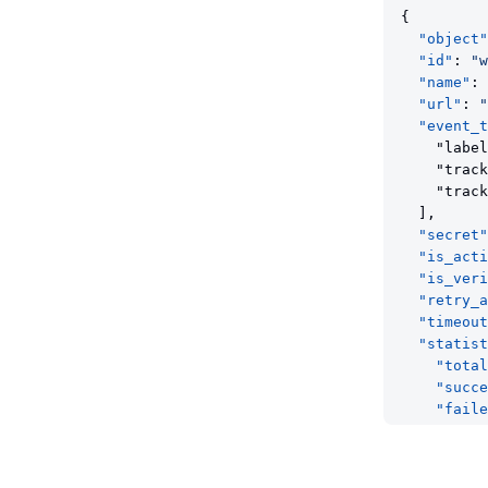
{
"object"
"id"
: 
"w
"name"
: 
"url"
: 
"
"event_t
    "label
    "track
    "track
  ],
"secret"
"is_acti
"is_veri
"retry_a
"timeout
"statist
"total
"succe
"faile
"succe
  },
"created