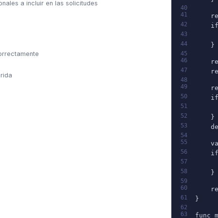
les a incluir en las solicitudes
40
41
    r
42
    i
43
     
44
    }
orrectamente
45
46
    r
47
    r
rida
48
49
    r
50
    i
51
     
52
    }
53
    d
54
55
    v
56
    i
57
     
58
    }
59
60
    r
61
}
62
63
func 