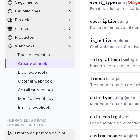
Seguimiento
event_types
array
Obliga
Eventos a los que suscribi
Devoluciones
Recogidas
description
string
Descripción opcional com
Canales
Productos
is_active
boolean
Webhooks
Si el webhook está activo
Tipos de eventos
retry_attempts
integer
Crear webhook
Número de reintentos en c
Listar webhooks
timeout
integer
Obtener webhook
Tiempo de espera de la s
Actualizar webhook
auth_type
string (none |
Modificar webhook
Método de autenticación 
Eliminar webhook
auth_config
object
HERRAMIENTAS PARA
Credenciales de autentic
DESARROLLADORES
Entorno de pruebas de la API
custom_headers
object