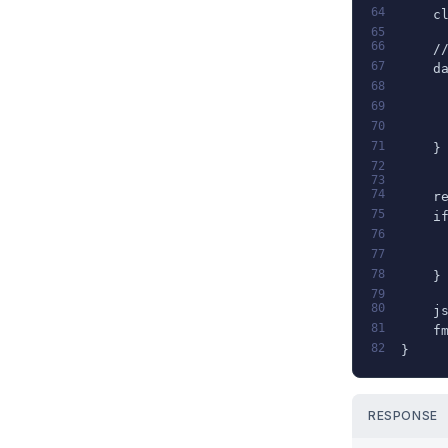
64
    c
65
66
    /
67
    d
68
     
69
     
70
     
71
    }
72
73
74
    r
75
    i
76
     
77
     
78
    }
79
80
    j
81
    f
82
}
RESPONSE