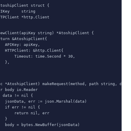
AtoshipClient struct {
PIKey     string
TTPClient *http.Client
NewClient(apiKey string) *AtoshipClient {
eturn &AtoshipClient{
   APIKey: apiKey,
   HTTPClient: &http.Client{
       Timeout: time.Second * 30,
   },
(c *AtoshipClient) makeRequest(method, path string, data
ar body io.Reader
f data != nil {
   jsonData, err := json.Marshal(data)
   if err != nil {
       return nil, err
   }
   body = bytes.NewBuffer(jsonData)