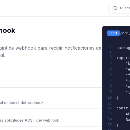
Busc
hook
/api
POST
nt de webhook para recibir notificaciones de
1
packa
2
al.
3
impor
4
    "
5
    "
6
    "
7
    "
8
    "
9
    "
10
)
el endpoint del webhook
11
12
const
13
    A
14
    B
as solicitudes POST del webhook
15
)