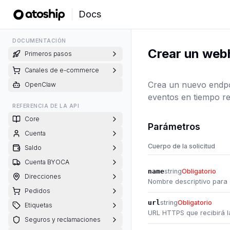
Docs
DOCUMENTACIÓN
Crear un web
Primeros pasos
Canales de e-commerce
Crea un nuevo endpoi
OpenClaw
eventos en tiempo re
REFERENCIA DE LA API
Core
Parámetros
Cuenta
Cuerpo de la solicitud
Saldo
Cuenta BYOCA
name
string
Obligatorio
Direcciones
Nombre descriptivo para 
Pedidos
url
string
Obligatorio
Etiquetas
URL HTTPS que recibirá l
Seguros y reclamaciones