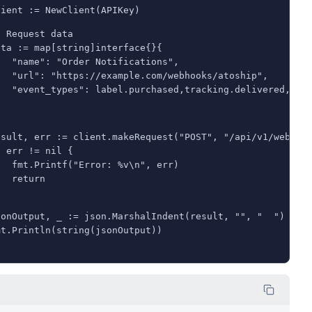
lient := NewClient(APIKey)
/ Request data
ata := map[string]interface{}{
   "name": "Order Notifications",
   "url": "https://example.com/webhooks/atoship",
   "event_types": label.purchased,tracking.delivered,
esult, err := client.makeRequest("POST", "/api/v1/webhoo
f err != nil {
   fmt.Printf("Error: %v\n", err)
   return
sonOutput, _ := json.MarshalIndent(result, "", "  ")
mt.Println(string(jsonOutput))