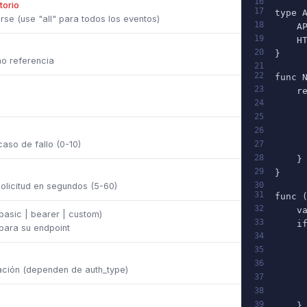
16
torio
17
type 
rse (use "all" para todos los eventos)
18
    A
19
    H
20
}
o referencia
21
22
func 
23
    r
24
     
25
     
26
     
aso de fallo (0-10)
27
     
28
    }
29
}
30
olicitud en segundos (5-60)
31
func 
32
    v
 basic | bearer | custom)
33
    i
para su endpoint
34
     
35
     
36
     
ación (dependen de auth_type)
37
     
38
     
39
    }