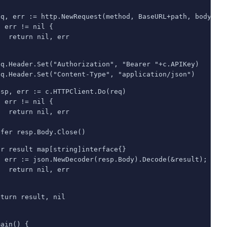
eq, err := http.NewRequest(method, BaseURL+path, body)
f err != nil {
   return nil, err
eq.Header.Set("Authorization", "Bearer "+c.APIKey)
eq.Header.Set("Content-Type", "application/json")
esp, err := c.HTTPClient.Do(req)
f err != nil {
   return nil, err
efer resp.Body.Close()
ar result map[string]interface{}
f err := json.NewDecoder(resp.Body).Decode(&result); err
   return nil, err
eturn result, nil
main() {