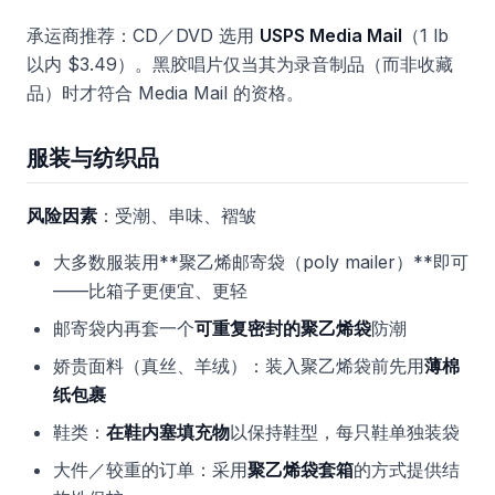
承运商推荐：CD／DVD 选用
USPS Media Mail
（1 lb
以内 $3.49）。黑胶唱片仅当其为录音制品（而非收藏
品）时才符合 Media Mail 的资格。
服装与纺织品
风险因素
：受潮、串味、褶皱
大多数服装用**聚乙烯邮寄袋（poly mailer）**即可
——比箱子更便宜、更轻
邮寄袋内再套一个
可重复密封的聚乙烯袋
防潮
娇贵面料（真丝、羊绒）：装入聚乙烯袋前先用
薄棉
纸包裹
鞋类：
在鞋内塞填充物
以保持鞋型，每只鞋单独装袋
大件／较重的订单：采用
聚乙烯袋套箱
的方式提供结