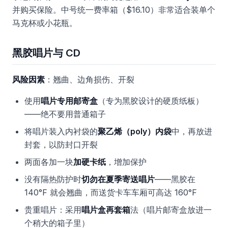
并购买保险。中号统一费率箱（$16.10）非常适合装单个
马克杯或小花瓶。
黑胶唱片与 CD
风险因素
：翘曲、边角损伤、开裂
使用
唱片专用邮寄盒
（专为黑胶设计的硬质纸板）
——绝不要用普通箱子
将唱片装入内衬袋的
聚乙烯（poly）内袋
中，再放进
封套，以防封口开裂
两面各加一块
加硬卡纸
，增加保护
没有隔热防护时
切勿在夏季寄送唱片
——黑胶在
140°F 就会翘曲，而送货卡车车厢可高达 160°F
贵重唱片：采用
唱片盒再套箱
法（唱片邮寄盒放进一
个稍大的箱子里）