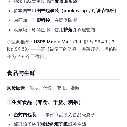
精装书或贵重图书用
硬质邮寄袋
多本图书用
图书包裹装（book wrap，可调节纸板）
内部加一个
塑料袋
，在雨季防潮
收藏级／珍稀图书：使用
护角
并双层套箱
承运商推荐：
USPS Media Mail
（1 lb 以内 $3.49，2
lbs $4.63）——寄书最便宜的选择，遥遥领先。运输时
长为 2-8 个工作日。
食品与生鲜
风险因素
：温度、污染、变质、渗漏
非生鲜食品（零食、干货、糖果）
密封内包装
——单件商品装入食品级袋子
标准箱子搭配
揉皱的填充纸
填补空隙