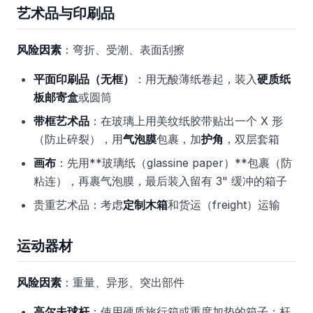
艺术品与印刷品
风险因素
：弯折、受潮、表面刮擦
平面印刷品（无框）
：用无酸薄纸卷起，装入
硬质纸
板邮寄盒
或圆筒
带框艺术品
：在玻璃上用美纹纸胶带贴出一个 X 形
（防止碎裂），用
气泡膜
包裹，加
护角
，双层套箱
画布
：先用**玻璃纸（glassine paper）**包裹（防
粘连），再裹气泡膜，最后装入留有 3" 缓冲的箱子
贵重艺术品：考虑
定制木箱
和货运（freight）运输
运动器材
风险因素
：重量、异形、突出部件
高尔夫球杆
：使用硬质旅行箱或重度加垫的箱子；杆