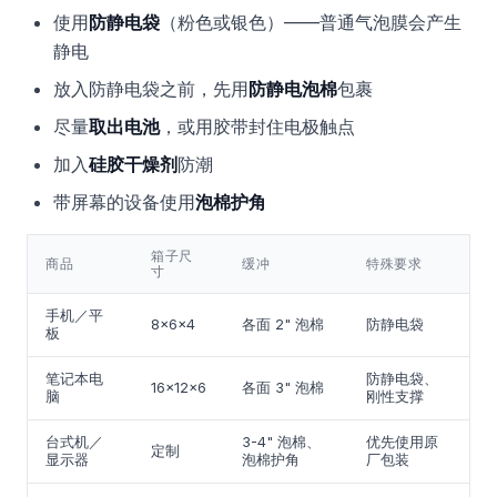
使用
防静电袋
（粉色或银色）——普通气泡膜会产生
静电
放入防静电袋之前，先用
防静电泡棉
包裹
尽量
取出电池
，或用胶带封住电极触点
加入
硅胶干燥剂
防潮
带屏幕的设备使用
泡棉护角
箱子尺
商品
缓冲
特殊要求
寸
手机／平
8x6x4
各面 2" 泡棉
防静电袋
板
笔记本电
防静电袋、
16x12x6
各面 3" 泡棉
脑
刚性支撑
台式机／
3-4" 泡棉、
优先使用原
定制
显示器
泡棉护角
厂包装