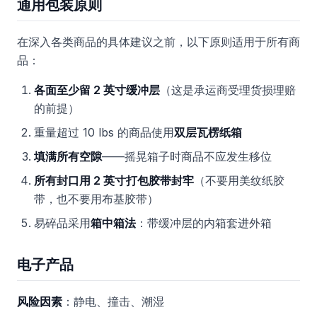
通用包装原则
在深入各类商品的具体建议之前，以下原则适用于所有商
品：
各面至少留 2 英寸缓冲层
（这是承运商受理货损理赔
的前提）
重量超过 10 lbs 的商品使用
双层瓦楞纸箱
填满所有空隙
——摇晃箱子时商品不应发生移位
所有封口用 2 英寸打包胶带封牢
（不要用美纹纸胶
带，也不要用布基胶带）
易碎品采用
箱中箱法
：带缓冲层的内箱套进外箱
电子产品
风险因素
：静电、撞击、潮湿