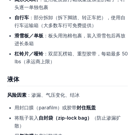
头逐一单独包裹
自行车
：部分拆卸（拆下脚踏、转正车把），使用自
行车运输箱（大多数车行可免费提供）
滑雪板／单板
：板头用泡棉包裹，装入滑雪包后再放
进长条箱
杠铃片／哑铃
：双层瓦楞箱、重型胶带，每箱最多 50
lbs（承运商上限）
液体
风险因素
：渗漏、气压变化、结冰
用封口膜（parafilm）或胶带
封住瓶盖
将瓶子装入
自封袋（zip-lock bag）
（防止渗漏扩
散）