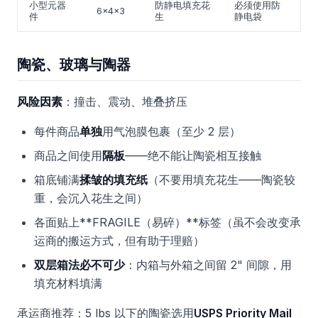
小型元器
防静电填充花
必须使用防
6x4x3
件
生
静电袋
陶瓷、玻璃与陶器
风险因素
：撞击、震动、堆叠挤压
每件商品
单独
用气泡膜包裹（至少 2 层）
商品之间使用
隔板
——绝不能让陶瓷相互接触
箱底铺满
揉皱的填充纸
（不要用填充花生——陶瓷较
重，会沉入花生之间）
各面贴上**FRAGILE（易碎）**标签（虽不会改变承
运商的搬运方式，但有助于理赔）
双层箱法必不可少
：内箱与外箱之间留 2" 间隙，用
填充材料填满
承运商推荐：5 lbs 以下的陶瓷选用
USPS Priority Mail