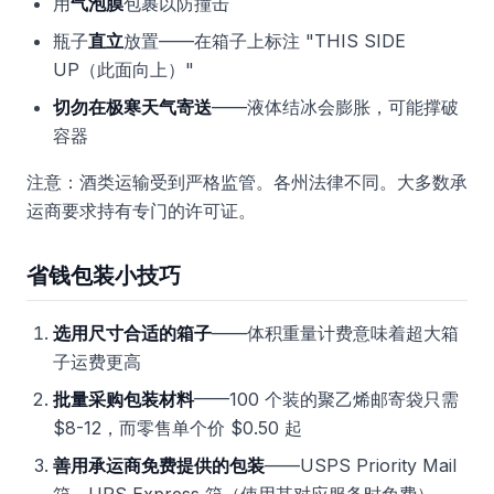
用
气泡膜
包裹以防撞击
瓶子
直立
放置——在箱子上标注 "THIS SIDE
UP（此面向上）"
切勿在极寒天气寄送
——液体结冰会膨胀，可能撑破
容器
注意：酒类运输受到严格监管。各州法律不同。大多数承
运商要求持有专门的许可证。
省钱包装小技巧
选用尺寸合适的箱子
——体积重量计费意味着超大箱
子运费更高
批量采购包装材料
——100 个装的聚乙烯邮寄袋只需
$8-12，而零售单个价 $0.50 起
善用承运商免费提供的包装
——USPS Priority Mail