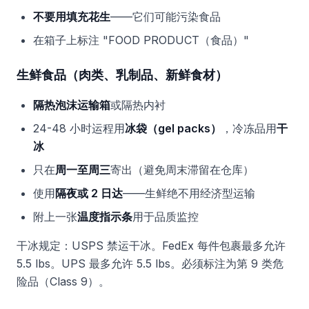
不要用填充花生
——它们可能污染食品
在箱子上标注 "FOOD PRODUCT（食品）"
生鲜食品（肉类、乳制品、新鲜食材）
隔热泡沫运输箱
或隔热内衬
24-48 小时运程用
冰袋（gel packs）
，冷冻品用
干
冰
只在
周一至周三
寄出（避免周末滞留在仓库）
使用
隔夜或 2 日达
——生鲜绝不用经济型运输
附上一张
温度指示条
用于品质监控
干冰规定：USPS 禁运干冰。FedEx 每件包裹最多允许
5.5 lbs。UPS 最多允许 5.5 lbs。必须标注为第 9 类危
险品（Class 9）。