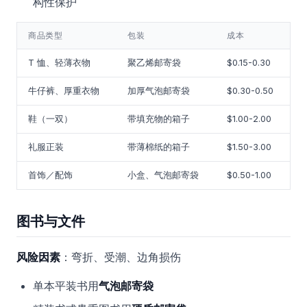
构性保护
商品类型
包装
成本
T 恤、轻薄衣物
聚乙烯邮寄袋
$0.15-0.30
牛仔裤、厚重衣物
加厚气泡邮寄袋
$0.30-0.50
鞋（一双）
带填充物的箱子
$1.00-2.00
礼服正装
带薄棉纸的箱子
$1.50-3.00
首饰／配饰
小盒、气泡邮寄袋
$0.50-1.00
图书与文件
风险因素
：弯折、受潮、边角损伤
单本平装书用
气泡邮寄袋