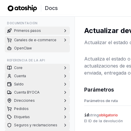
Docs
DOCUMENTACIÓN
Actualizar de
Primeros pasos
Canales de e-commerce
Actualizar el estado 
OpenClaw
Actualiza el estado o
REFERENCIA DE LA API
actualizaciones de 
Core
enviada, entregada o
Cuenta
Saldo
Parámetros
Cuenta BYOCA
Direcciones
Parámetros de ruta
Pedidos
id
string
obligatorio
Etiquetas
El ID de la devolución
Seguros y reclamaciones