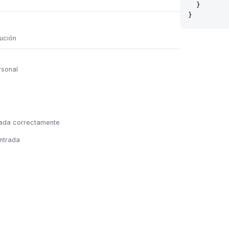
  }
}
ución
rsonal
zada correctamente
ntrada