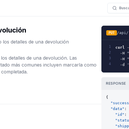
Busc
volución
/api/
PUT
o los detalles de una devolución
1
curl
2
-H
 
 los detalles de una devolución. Las
3
-H
 
estado más comunes incluyen marcarla como
4
-d
 
 completada.
RESPONSE
{
"success
"data"
: 
"id"
: 
"statu
"shipp