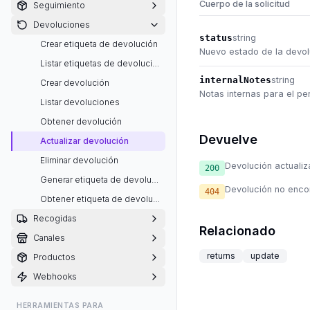
Cuerpo de la solicitud
Seguimiento
Devoluciones
status
string
Crear etiqueta de devolución
Nuevo estado de la devol
Listar etiquetas de devolución
internalNotes
string
Crear devolución
Notas internas para el pe
Listar devoluciones
Obtener devolución
Devuelve
Actualizar devolución
Eliminar devolución
Devolución actuali
200
Generar etiqueta de devolución
Devolución no enco
404
Obtener etiqueta de devolución
Recogidas
Relacionado
Canales
returns
update
Productos
Webhooks
HERRAMIENTAS PARA