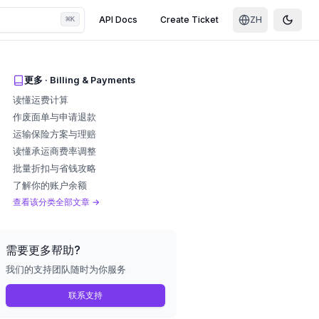
⌘
API Docs
Create Ticket
ZH
K
Toggle
更多
·
Billing & Payments
读懂运费计算
作废面单与申请退款
运输保险方案与理赔
读懂承运商费率调整
批量折扣与省钱攻略
了解你的账户余额
查看该分类全部文章
→
需要更多帮助?
我们的支持团队随时为你服务
联系支持