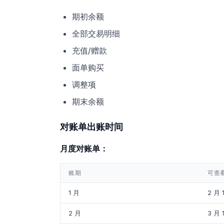
期初余额
全部交易明细
充值/赠款
面单购买
调整项
期末余额
对账单出账时间
月度对账单：
账期
可查
1 月
2 月 
2 月
3 月 