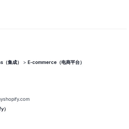
ions（集成）
>
E-commerce（电商平台）
shopify.com
ify）