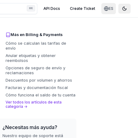
⌘
API Docs
Create Ticket
ES
K
Toggle
Más en
Billing & Payments
Cómo se calculan las tarifas de
envío
Anular etiquetas y obtener
reembolsos
Opciones de seguro de envío y
reclamaciones
Descuentos por volumen y ahorros
Facturas y documentación fiscal
Cómo funciona el saldo de tu cuenta
Ver todos los artículos de esta
categoría
→
¿Necesitas más ayuda?
Nuestro equipo de soporte está