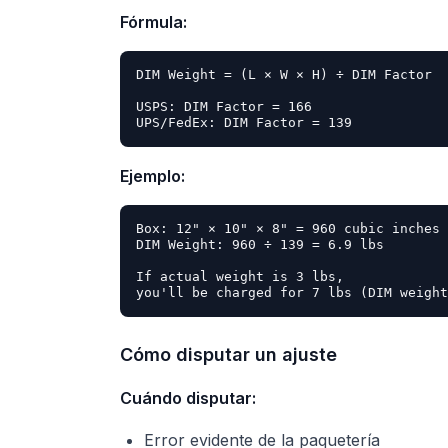
Fórmula:
DIM Weight = (L × W × H) ÷ DIM Factor

USPS: DIM Factor = 166

Ejemplo:
Box: 12" × 10" × 8" = 960 cubic inches

DIM Weight: 960 ÷ 139 = 6.9 lbs

If actual weight is 3 lbs,

Cómo disputar un ajuste
Cuándo disputar:
Error evidente de la paquetería