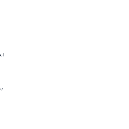
al
te