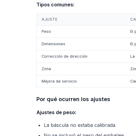
Tipos comunes:
AJUSTE
CA
Peso
El 
Dimensiones
El
Corrección de dirección
La 
Zona
Zo
Mejora de servicio
Cam
Por qué ocurren los ajustes
Ajustes de peso:
La báscula no estaba calibrada
No se incluyó el peso del embalaje