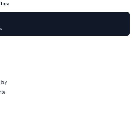
tas:
tsy
nte