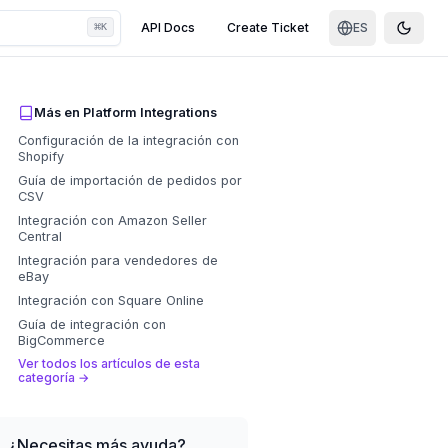
⌘
API Docs
Create Ticket
ES
K
Toggle
Más en
Platform Integrations
Configuración de la integración con
Shopify
Guía de importación de pedidos por
CSV
Integración con Amazon Seller
Central
Integración para vendedores de
eBay
Integración con Square Online
Guía de integración con
BigCommerce
Ver todos los artículos de esta
categoría
→
¿Necesitas más ayuda?