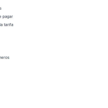
s
e pagar
a tarifa
neros