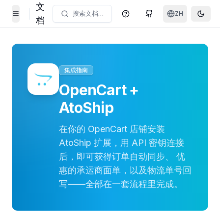
文
搜索文档…
ZH
帮助中心
GitHub
Toggl
Toggle Menu
档
集成指南
OpenCart +
AtoShip
在你的 OpenCart 店铺安装
AtoShip 扩展，用 API 密钥连接
后，即可获得订单自动同步、 优
惠的承运商面单，以及物流单号回
写——全部在一套流程里完成。