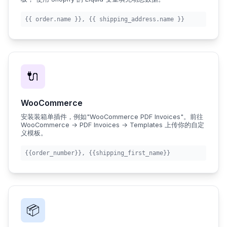
{{ order.name }}
,
{{ shipping_address.name }}
🔌
WooCommerce
安装装箱单插件，例如"WooCommerce PDF Invoices"。前往
WooCommerce → PDF Invoices → Templates 上传你的自定
义模板。
{{order_number}}
,
{{shipping_first_name}}
📦