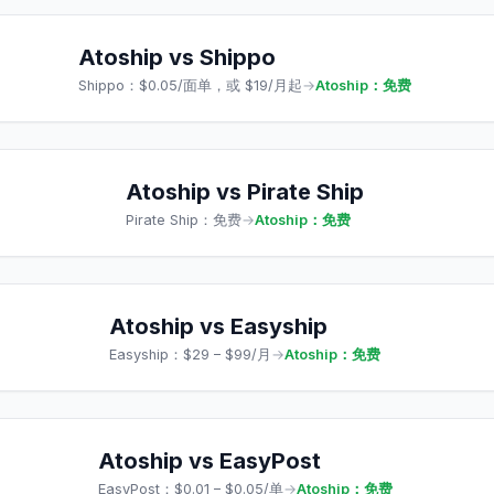
Atoship vs
Shippo
Shippo
：
$0.05/面单，或 $19/月起
→
Atoship：免费
Atoship vs
Pirate Ship
Pirate Ship
：
免费
→
Atoship：免费
Atoship vs
Easyship
Easyship
：
$29 – $99/月
→
Atoship：免费
Atoship vs
EasyPost
EasyPost
：
$0.01 – $0.05/单
→
Atoship：免费