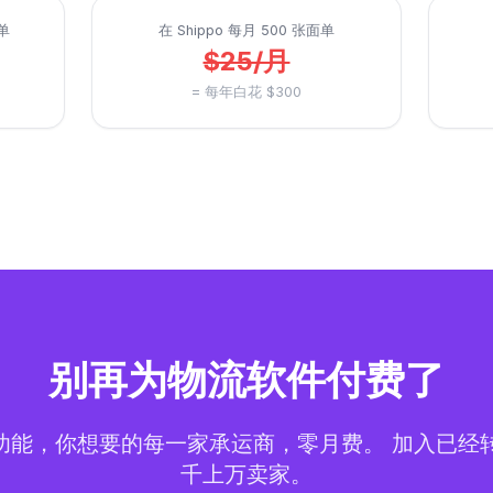
面单
在 Shippo 每月 500 张面单
$25/月
= 每年白花 $300
别再为物流软件付费了
能，你想要的每一家承运商，零月费。 加入已经转投 A
千上万卖家。