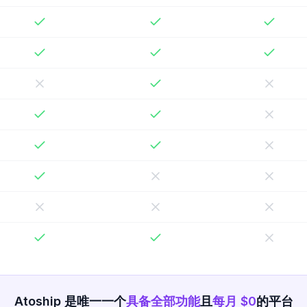
Atoship 是唯一一个
具备全部功能
且
每月 $0
的平台