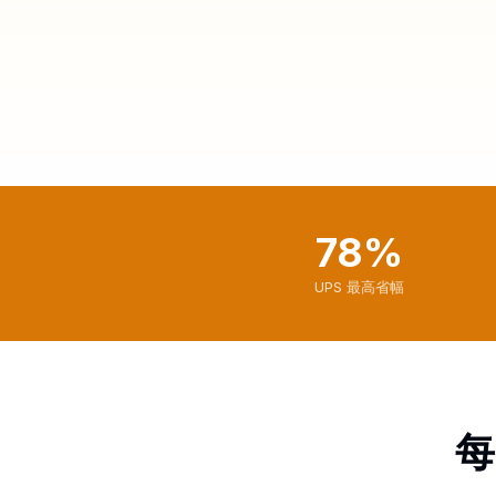
78%
UPS 最高省幅
每