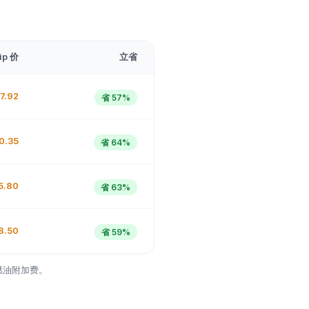
ip 价
立省
7.92
省
57%
0.35
省
64%
5.80
省
63%
8.50
省
59%
燃油附加费。