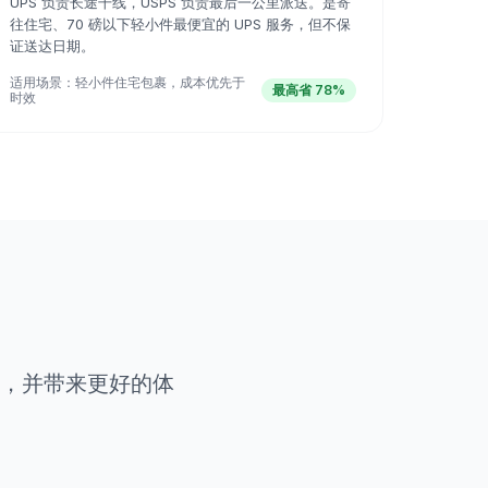
UPS 负责长途干线，USPS 负责最后一公里派送。是寄
往住宅、70 磅以下轻小件最便宜的 UPS 服务，但不保
证送达日期。
适用场景：
轻小件住宅包裹，成本优先于
最高省 78%
时效
钱，并带来更好的体