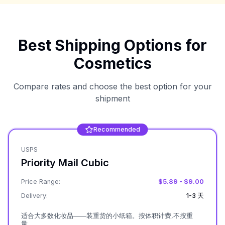
Best Shipping Options for
Cosmetics
Compare rates and choose the best option for your
shipment
Recommended
USPS
Priority Mail Cubic
Price Range:
$5.89 - $9.00
Delivery:
1-3 天
适合大多数化妆品——装重货的小纸箱。按体积计费,不按重
量。