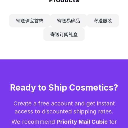
寄送珠宝首饰
寄送易碎品
寄送服装
寄送订阅礼盒
Ready to Ship
Cosmetics
?
Create a free account and get instant
access to discounted shipping rates.
We recommend
Priority Mail Cubic
for