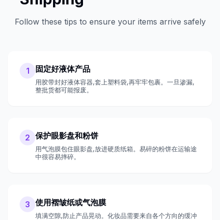
Follow these tips to ensure your items arrive safely
固定好液体产品
1
用胶带封好液体容器,套上塑料袋,再牢牢包裹。一旦渗漏,
整批货都可能报废。
保护眼影盘和粉饼
2
用气泡膜包住眼影盘,放进硬质纸箱。易碎的粉饼在运输途
中很容易摔碎。
使用褶皱纸或气泡膜
3
填满空隙,防止产品晃动。化妆品需要来自各个方向的缓冲