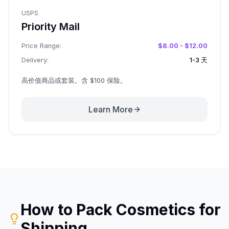
USPS
Priority Mail
Price Range:
$8.00 - $12.00
Delivery:
1-3 天
高价值商品或套装。含 $100 保险。
Learn More
How to Pack
Cosmetics
for
Shipping