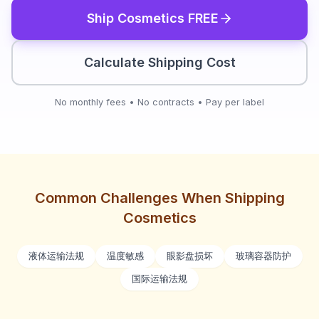
Ship
Cosmetics
FREE
Calculate Shipping Cost
No monthly fees • No contracts • Pay per label
Common Challenges When Shipping
Cosmetics
液体运输法规
温度敏感
眼影盘损坏
玻璃容器防护
国际运输法规