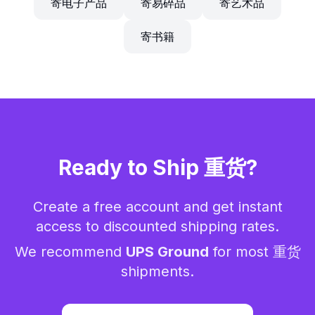
寄电子产品
寄易碎品
寄艺术品
寄书籍
Ready to Ship
重货
?
Create a free account and get instant
access to discounted shipping rates.
We recommend
UPS Ground
for most
重货
shipments.