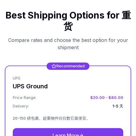
Best Shipping Options for
重
货
Compare rates and choose the best option for your
shipment
Recommended
UPS
UPS Ground
Price Range:
$20.00 - $80.00
Delivery:
1-5 天
20-150 磅包裹。超重物件往往数它最便宜。
Learn More