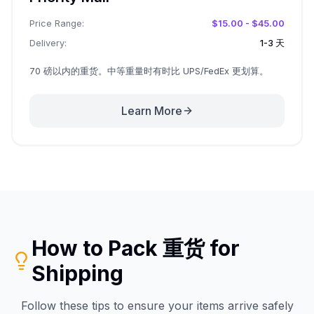
Price Range:
$15.00 - $45.00
Delivery:
1-3 天
70 磅以内的重货。中等重量时有时比 UPS/FedEx 更划算。
Learn More
How to Pack
重货
for
Shipping
Follow these tips to ensure your items arrive safely