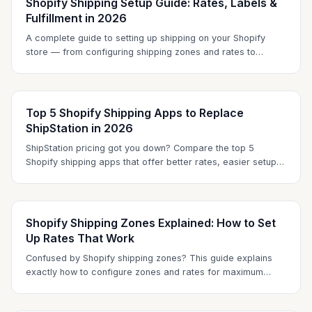
Shopify Shipping Setup Guide: Rates, Labels &
Fulfillment in 2026
A complete guide to setting up shipping on your Shopify
store — from configuring shipping zones and rates to
printing labels and automating fulfillment in 2026.
Top 5 Shopify Shipping Apps to Replace
ShipStation in 2026
ShipStation pricing got you down? Compare the top 5
Shopify shipping apps that offer better rates, easier setup,
and no monthly fees.
Shopify Shipping Zones Explained: How to Set
Up Rates That Work
Confused by Shopify shipping zones? This guide explains
exactly how to configure zones and rates for maximum
profit and customer satisfaction.